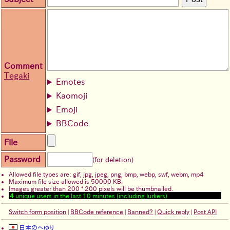
Comment
Tegaki
Emotes
Kaomoji
Emoji
BBCode
File
Password
(for deletion)
Allowed file types are: gif, jpg, jpeg, png, bmp, webp, swf, webm, mp4
Maximum file size allowed is 50000 KB.
Images greater than 200 * 200 pixels will be thumbnailed.
4
unique users in the last 10 minutes (including lurkers)
Switch form position
|
BBCode reference
|
Banned?
|
Quick reply
|
Post API
日本のへゆり