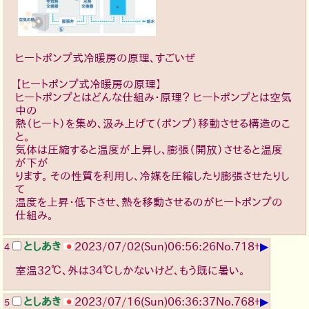
ヒートポンプ式冷暖房の原理、すごいぜ
【ヒートポンプ式冷暖房の原理】
ヒートポンプとはどんな仕組み・原理？ ヒートポンプとは空気
中の
熱（ヒート）を集め、汲み上げて（ポンプ）移動させる構造のこ
と。
気体は圧縮すると温度が上昇し、膨張（開放）させると温度
が下が
ります。 その性質を利用し、冷媒を圧縮したり膨張させたりし
て
温度を上昇・低下させ、熱を移動させるのがヒートポンプの
仕組み。
▶
としあき
2023/07/02(Sun)06:56:26
No.
718
+
4
室温32℃、外は34℃しかないけど、もう既に暑い。
▶
としあき
2023/07/16(Sun)06:36:37
No.
768
+
5