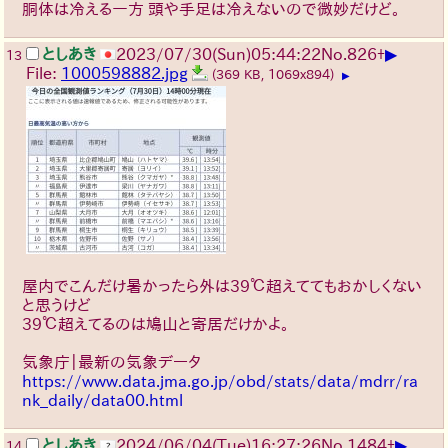
胴体は冷える一方 頭や手足は冷えないので微妙だけど。
▶
としあき
2023/07/30(Sun)05:44:22
No.
826
+
13
File:
1000598882.jpg
(369 KB, 1069x894)
▶
屋内でこんだけ暑かったら外は39℃超えててもおかしくない
と思うけど
39℃超えてるのは鳩山と寄居だけかよ。
気象庁｜最新の気象データ
https://www.data.jma.go.jp/obd/stats/data/mdrr/ra
nk_daily/data00.html
▶
としあき
2024/06/04(Tue)16:27:26
No.
1484
+
14