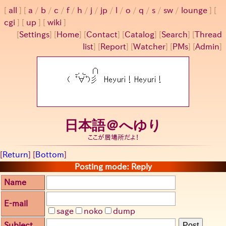
all
a
/
b
/
c
/
f
/
h
/
j
/
jp
/
l
/
o
/
q
/
s
/
sw
/
lounge
cgi
up
wiki
[
Settings
]
[
Home
] [
Contact
] [
Catalog
] [
Search
] [
Thread
list
] [
Report
] [
Watcher
] [
PMs
] [
Admin
]
日本語＠へゆり
ここが居場所だよ！
[
Return
] [
Bottom
]
Posting mode: Reply
Name
E-mail
sage
noko
dump
Subject
Post