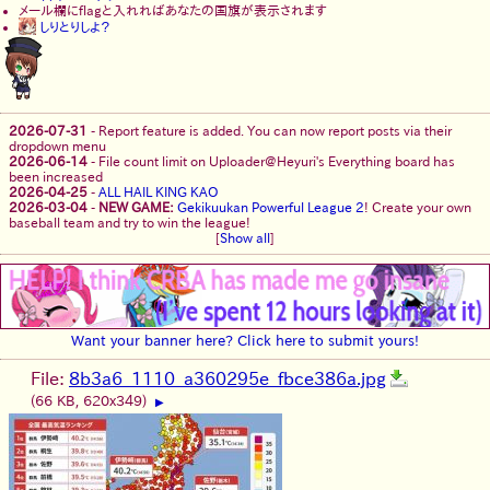
メール欄にflagと入れればあなたの国旗が表示されます
しりとりしよ？
2026-07-31
-
Report feature is added. You can now report posts via their
dropdown menu
2026-06-14
-
File count limit on Uploader@Heyuri's Everything board has
been increased
2026-04-25
-
ALL HAIL KING KAO
2026-03-04
-
NEW GAME:
Gekikuukan Powerful League 2
! Create your own
baseball team and try to win the league!
[
Show all
]
Want your banner here? Click here to submit yours!
File:
8b3a6_1110_a360295e_fbce386a.jpg
(66 KB, 620x349)
▶