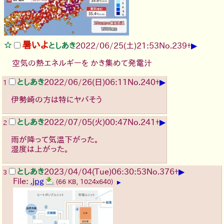
暑いよ
▶
としあき
2022/06/25(土)21:53
No.
239
+
空気の熱エネルギーを かき集めて発電汁
▶
としあき
2022/06/26(日)06:11
No.
240
+
1
伊勢崎の方は特にヤバそう
▶
としあき
2022/07/05(火)00:47
No.
241
+
2
雨が降って気温下がった。
湿度は上がった。
▶
としあき
2023/04/04(Tue)06:30:53
No.
376
+
3
File:
.jpg
(66 KB, 1024x640)
▶