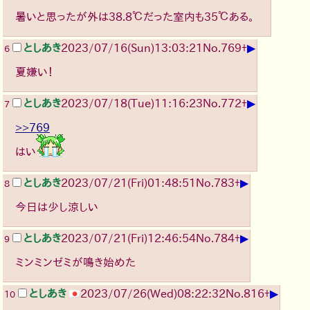
暑いと思ったが外は38.8℃だった室内も35℃ある。
▶
としあき
2023/07/16(Sun)13:03:21
No.
769
+
6
夏嫌い！
▶
としあき
2023/07/18(Tue)11:16:23
No.
772
+
7
>>769
はい
▶
としあき
2023/07/21(Fri)01:48:51
No.
783
+
8
今日は少し涼しい
▶
としあき
2023/07/21(Fri)12:46:54
No.
784
+
9
ミンミンゼミが鳴き始めた
▶
としあき
2023/07/26(Wed)08:22:32
No.
816
+
10