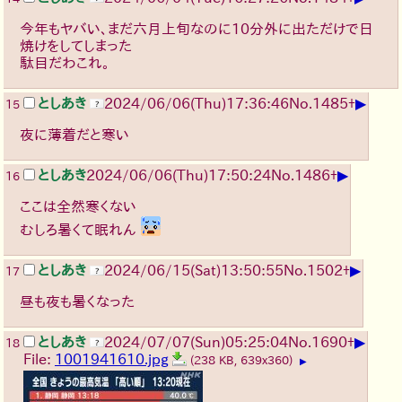
今年もヤバい、まだ六月上旬なのに10分外に出ただけで日
焼けをしてしまった
駄目だわこれ。
▶
としあき
2024/06/06(Thu)17:36:46
No.
1485
+
15
夜に薄着だと寒い
▶
としあき
2024/06/06(Thu)17:50:24
No.
1486
+
16
ここは全然寒くない
むしろ暑くて眠れん
▶
としあき
2024/06/15(Sat)13:50:55
No.
1502
+
17
昼も夜も暑くなった
▶
としあき
2024/07/07(Sun)05:25:04
No.
1690
+
18
File:
1001941610.jpg
(238 KB, 639x360)
▶