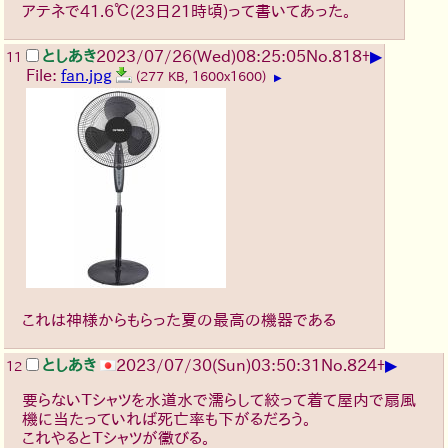
アテネで41.6℃(23日21時頃)って書いてあった。
▶
としあき
2023/07/26(Wed)08:25:05
No.
818
+
11
File:
fan.jpg
(277 KB, 1600x1600)
▶
これは神様からもらった夏の最高の機器である
▶
としあき
2023/07/30(Sun)03:50:31
No.
824
+
12
要らないＴシャツを水道水で濡らして絞って着て屋内で扇風
機に当たっていれば死亡率も下がるだろう。
これやるとＴシャツが黴びる。