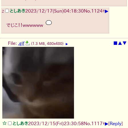
▶
としあき
2023/12/17(Sun)04:18:30
No.
1124
+
2
でじこ！！wwwwww
File:
.gif
■
▲
▼
(1.3 MB, 480x480)
▶
▶
としあき
2023/12/15(Fri)23:30:58
No.
1117
+
[
Reply
]