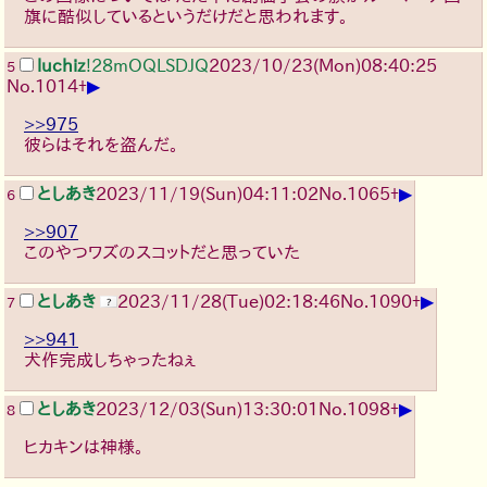
旗に酷似しているというだけだと思われます。
luchiz
!28mOQLSDJQ
2023/10/23(Mon)08:40:25
5
▶
No.
1014
+
>>975
彼らはそれを盗んだ。
▶
としあき
2023/11/19(Sun)04:11:02
No.
1065
+
6
>>907
このやつワズのスコットだと思っていた
▶
としあき
2023/11/28(Tue)02:18:46
No.
1090
+
7
>>941
犬作完成しちゃったねぇ
▶
としあき
2023/12/03(Sun)13:30:01
No.
1098
+
8
ヒカキンは神様。