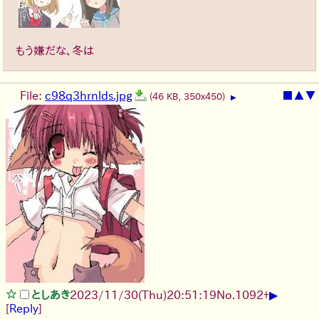
もう嫌だな、冬は
File:
c98q3hrnlds.jpg
■
▲
▼
(46 KB, 350x450)
▶
▶
としあき
2023/11/30(Thu)20:51:19
No.
1092
+
[
Reply
]