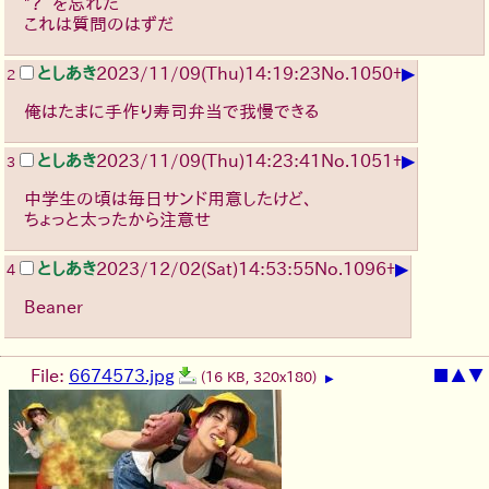
"？”を忘れた
これは質問のはずだ
▶
としあき
2023/11/09(Thu)14:19:23
No.
1050
+
2
俺はたまに手作り寿司弁当で我慢できる
▶
としあき
2023/11/09(Thu)14:23:41
No.
1051
+
3
中学生の頃は毎日サンド用意したけど、
ちょっと太ったから注意せ
▶
としあき
2023/12/02(Sat)14:53:55
No.
1096
+
4
Beaner
File:
6674573.jpg
■
▲
▼
(16 KB, 320x180)
▶