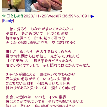
▶
としあき
2023/11/29(Wed)07:36:59
No.
1091
+
[
Reply
]
一緒に帰ろう おなかがすいてきたみたい
夕暮れ 冬が近づいて 色づく街路樹
焼き芋を買って 2つに割って君の分
ふうふう冷まし湯気が立ち 空に溶けてゆく
優しさ ぬくもり 君の手を握りしめたら
雲の切れ間から日が指し 光がふたり包んだ
甘くて美味しい 焼き芋を食べきったなら
君は小さくオナラして 少し照れてはにかんでみせた
チャイムが聞こえる 風は乾いてやわらかい
君は髪の毛泳がせて いつもよりご機嫌
ぎこちない距離も 何度も歩いた景色も
終わりがあると気づいてる 消えてく街の灯
出会いと別れは いつもコインの裏表
僕はどこかで気づいてる それでも繋がりたいよ
嬉しい 悲しい 胸の奥ギュッと掴むような