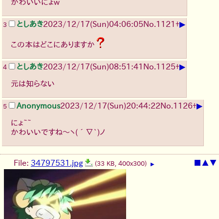
かわいいにょw
▶
としあき
2023/12/17(Sun)04:06:05
No.
1121
+
3
この本はどこにありますか
▶
としあき
2023/12/17(Sun)08:51:41
No.
1125
+
4
元は知らない
▶
Anonymous
2023/12/17(Sun)20:44:22
No.
1126
+
5
にょ~~
かわいいですね〜
ヽ(´∇`)ノ
File:
34797531.jpg
■
▲
▼
(33 KB, 400x300)
▶