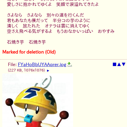
愛しさに抱かれてゆくよ 笑顔で涙溢れてきたよ
さよなら さよなら 別々の道を行くんだ
君もあなたも僕だって 半分コの芋のように
清しく 放たれた オナラは雲に消えてゆく
空さえ飛べる気がするよ もうおなかいっぱい おやすみ
石焼き芋 石焼き芋
Marked for deletion (Old)
File:
FYaHoBbUYAAqrer.jpg
■
▲
▼
(227 KB, 1076x1076)
▶