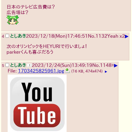
日本のテレビ広告費は？
広告塔は？
▶
としあき
2023/12/18(Mon)17:46:51
No.
1132
Yeah x2
4
次のオリンピックをHEYURIで行いましょ！
parkerくんも喜ぶだろう
▶
としあき
2023/12/24(Sun)13:49:19
No.
1148
+
5
File:
1703425825961.jpg
(16 KB, 474x474)
▶