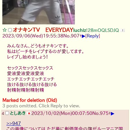
オナキンＴＶ EVERYDAY
luchiz
!28mOQLSDJQ
▶
2023/09/06(Wed)19:55:38
No.
907
+
[
Reply
]
みんなさん、どうもオナキンです。
私はピーチをレイプするのが愛してます。
レイプし始めましょう！
セックスセックスセックス
愛液愛液愛液愛液
エッチエッチエッチエッチ
抜ける抜ける抜ける抜ける
射精射精射精射精
Marked for deletion (Old)
3 posts omitted. Click Reply to view.
▶
としあき
2023/10/02(Mon)00:07:50
No.
975
+
4
>>947
この画像については ただ単に創価学会の旗がルーマニア国