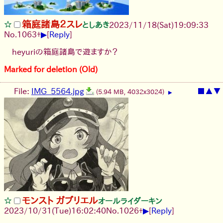
箱庭諸島２スレ
としあき
2023/11/18(Sat)19:09:33
▶
No.
1063
+
[
Reply
]
heyuriの箱庭諸島で遊ますか？
Marked for deletion (Old)
File:
IMG_5564.jpg
■
▲
▼
(5.94 MB, 4032x3024)
▶
モンスト ガブリエル
オールライダーキン
▶
2023/10/31(Tue)16:02:40
No.
1026
+
[
Reply
]