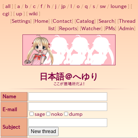
all
a
/
b
/
c
/
f
/
h
/
j
/
jp
/
l
/
o
/
q
/
s
/
sw
/
lounge
cgi
up
wiki
[
Settings
]
[
Home
] [
Contact
] [
Catalog
] [
Search
] [
Thread
list
] [
Reports
] [
Watcher
] [
PMs
] [
Admin
]
日本語＠へゆり
ここが居場所だよ！
Name
E-mail
sage
noko
dump
Subject
New thread