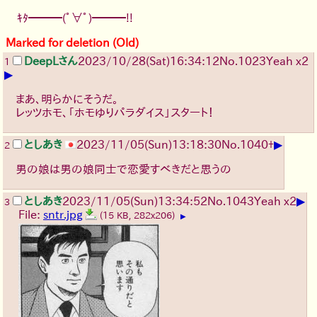
ｷﾀ━━━(ﾟ∀ﾟ)━━━!!
Marked for deletion (Old)
DeepLさん
2023/10/28(Sat)16:34:12
No.
1023
Yeah x2
1
▶
まあ、明らかにそうだ。
レッツホモ、「ホモゆりパラダイス」スタート！
▶
としあき
2023/11/05(Sun)13:18:30
No.
1040
+
2
男の娘は男の娘同士で恋愛すべきだと思うの
▶
としあき
2023/11/05(Sun)13:34:52
No.
1043
Yeah x2
3
File:
sntr.jpg
(15 KB, 282x206)
▶