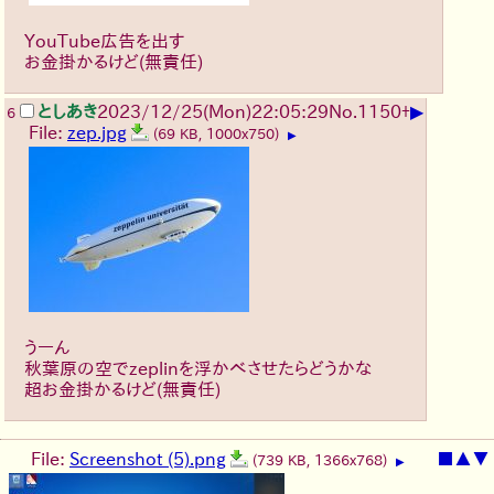
YouTube広告を出す
お金掛かるけど(無責任)
▶
としあき
2023/12/25(Mon)22:05:29
No.
1150
+
6
File:
zep.jpg
(69 KB, 1000x750)
▶
うーん
秋葉原の空でzeplinを浮かべさせたらどうかな
超お金掛かるけど(無責任)
File:
Screenshot (5).png
■
▲
▼
(739 KB, 1366x768)
▶