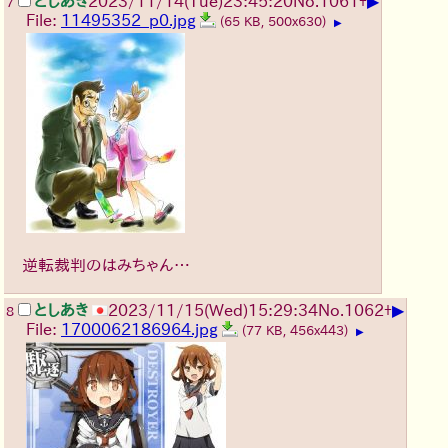
▶
としあき
2023/11/14(Tue)23:45:20
No.
1061
+
7
File:
11495352_p0.jpg
(65 KB, 500x630)
▶
逆転裁判のはみちゃん…
▶
としあき
2023/11/15(Wed)15:29:34
No.
1062
+
8
File:
1700062186964.jpg
(77 KB, 456x443)
▶