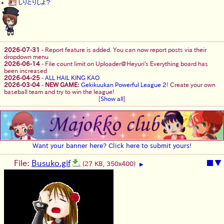
しりとりしよ？
2026-07-31
-
Report feature is added. You can now report posts via their
dropdown menu
2026-06-14
-
File count limit on Uploader@Heyuri's Everything board has
been increased
2026-04-25
-
ALL HAIL KING KAO
2026-03-04
-
NEW GAME:
Gekikuukan Powerful League 2
! Create your own
baseball team and try to win the league!
[
Show all
]
Want your banner here? Click here to submit yours!
File:
Busuko.gif
■
▼
(27 KB, 350x400)
▶