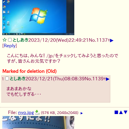
▶
としあき
2023/12/20(Wed)22:49:21
No.
1137
+
[
Reply
]
こんにちは、みんな！ /jp/をチェックしてみようと思ったので
すが、皆さんお元気ですか？
Marked for deletion (Old)
▶
としあき
2023/12/21(Thu)08:08:39
No.
1139
+
1
まあまあかな
でも忙しすぎる・・・
File:
nyo.jpg
■
▲
▼
(576 KB, 2048x2048)
▶