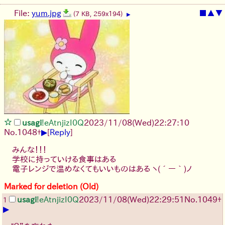
File:
yum.jpg
■
▲
▼
(7 KB, 259x194)
▶
usagi
!eAtnjizI0Q
2023/11/08(Wed)22:27:10
▶
No.
1048
+
[
Reply
]
みんな！！！
学校に持っていける食事はある
電子レンジで温めなくてもいいものはある
ヽ(´ー｀)ノ
Marked for deletion (Old)
usagi
!eAtnjizI0Q
2023/11/08(Wed)22:29:51
No.
1049
+
1
▶