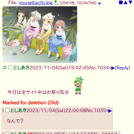
File:
youseitachi.jpg
■
▲
▼
(204 KB, 1024x768)
▶
▶
としあき
2023/11/04(Sat)19:02:45
No.
1034
+
[
Reply
]
今日は全サイト中はお祭り気分
Marked for deletion (Old)
▶
としあき
2023/11/04(Sat)22:00:08
No.
1035
+
1
なんで？