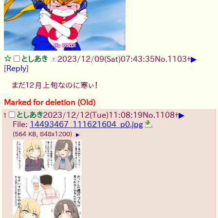
▶
としあき
2023/12/09(Sat)07:43:35
No.
1103
+
[
Reply
]
まだ１２月上旬なのに寒ぃ！
Marked for deletion (Old)
▶
としあき
2023/12/12(Tue)11:08:19
No.
1108
+
1
File:
14493467_111621604_p0.jpg
(564 KB, 848x1200)
▶