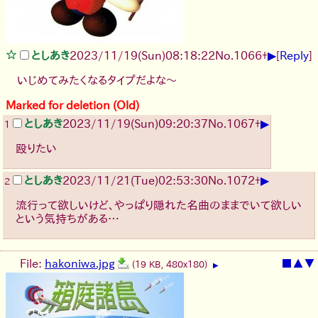
▶
としあき
2023/11/19(Sun)08:18:22
No.
1066
+
[
Reply
]
いじめてみたくなるタイプだよな～
Marked for deletion (Old)
▶
としあき
2023/11/19(Sun)09:20:37
No.
1067
+
1
殴りたい
▶
としあき
2023/11/21(Tue)02:53:30
No.
1072
+
2
流行って欲しいけど、やっぱり隠れた名曲のままでいて欲しい
という気持ちがある…
File:
hakoniwa.jpg
■
▲
▼
(19 KB, 480x180)
▶