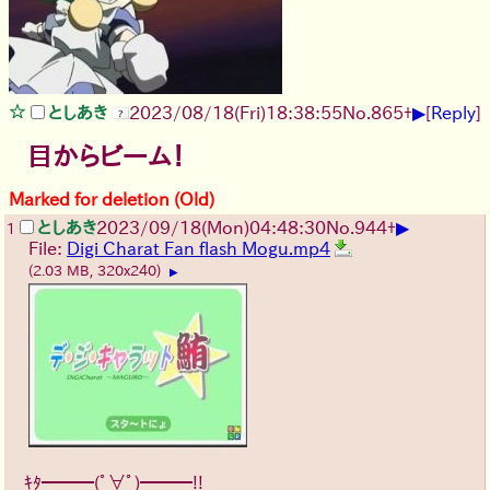
▶
としあき
2023/08/18(Fri)18:38:55
No.
865
+
[
Reply
]
目からビーム！
Marked for deletion (Old)
▶
としあき
2023/09/18(Mon)04:48:30
No.
944
+
1
File:
Digi Charat Fan flash Mogu.mp4
(2.03 MB, 320x240)
▶
ｷﾀ━━━(ﾟ∀ﾟ)━━━!!