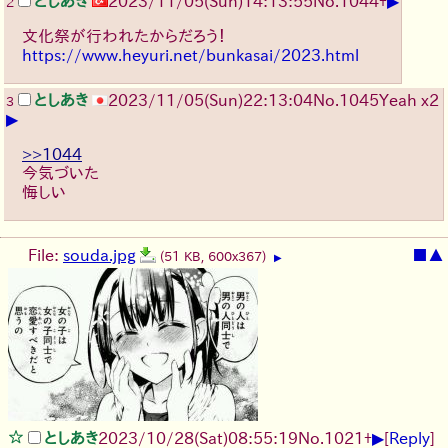
▶
としあき
2023/11/05(Sun)14:13:55
No.
1044
+
2
文化祭が行われたからだろう！
https://www.heyuri.net/bunkasai/2023.html
としあき
2023/11/05(Sun)22:13:04
No.
1045
Yeah x2
3
▶
>>1044
今気づいた
悔しい
File:
souda.jpg
■
▲
(51 KB, 600x367)
▶
▶
としあき
2023/10/28(Sat)08:55:19
No.
1021
+
[
Reply
]