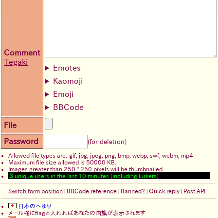
Comment
Tegaki
Emotes
Kaomoji
Emoji
BBCode
File
Password
(for deletion)
Allowed file types are: gif, jpg, jpeg, png, bmp, webp, swf, webm, mp4
Maximum file size allowed is 50000 KB.
Images greater than 250 * 250 pixels will be thumbnailed.
3
unique users in the last 10 minutes (including lurkers)
Switch form position
|
BBCode reference
|
Banned?
|
Quick reply
|
Post API
日本のへゆり
メール欄にflagと入れればあなたの国旗が表示されます