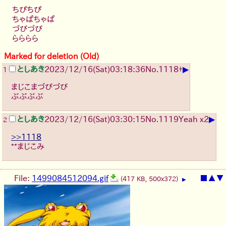
ちぴちぴ
ちゃぱちゃぱ
づびづび
らららら
Marked for deletion (Old)
▶
としあき
2023/12/16(Sat)03:18:36
No.
1118
+
1
まじこまづびづび
ぶぶぶぶ
▶
としあき
2023/12/16(Sat)03:30:15
No.
1119
Yeah x2
2
>>1118
**まじこみ
File:
1499084512094.gif
■
▲
▼
(417 KB, 500x372)
▶