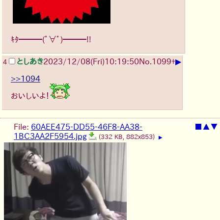
ｷﾀ━━━(ﾟ∀ﾟ)━━━!!
▶
としあき
2023/12/08(Fri)10:19:50
No.
1099
+
4
>>1094
おいしいよ！
File:
60AEE475-DD55-46F8-AA38-
■
▲
▼
1BC3AA2F5954.jpg
(332 KB, 882x853)
▶