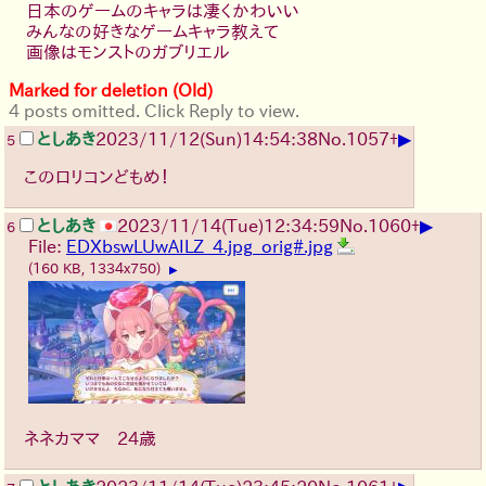
日本のゲームのキャラは凄くかわいい
みんなの好きなゲームキャラ教えて
画像はモンストのガブリエル
Marked for deletion (Old)
4 posts omitted. Click Reply to view.
▶
としあき
2023/11/12(Sun)14:54:38
No.
1057
+
5
このロリコンどもめ！
▶
としあき
2023/11/14(Tue)12:34:59
No.
1060
+
6
File:
EDXbswLUwAILZ_4.jpg_orig#.jpg
(160 KB, 1334x750)
▶
ネネカママ 24歳